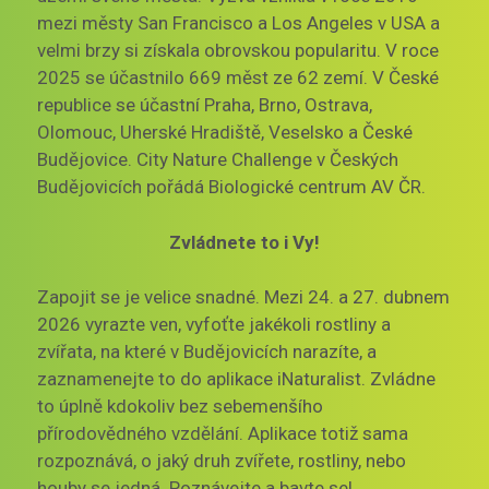
mezi městy San Francisco a Los Angeles v USA a
velmi brzy si získala obrovskou popularitu. V roce
2025 se účastnilo 669 měst ze 62 zemí. V České
republice se účastní Praha, Brno, Ostrava,
Olomouc, Uherské Hradiště, Veselsko a České
Budějovice. City Nature Challenge v Českých
Budějovicích pořádá Biologické centrum AV ČR.
Zvládnete to i Vy!
Zapojit se je velice snadné. Mezi 24. a 27. dubnem
2026 vyrazte ven, vyfoťte jakékoli rostliny a
zvířata, na které v Budějovicích narazíte, a
zaznamenejte to do aplikace iNaturalist. Zvládne
to úplně kdokoliv bez sebemenšího
přírodovědného vzdělání. Aplikace totiž sama
rozpoznává, o jaký druh zvířete, rostliny, nebo
houby se jedná. Poznávejte a bavte se!