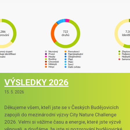
VÝSLEDKY 2026
15. 5. 2026
Děkujeme všem, kteří jste se v Českých Budějovicích
zapojili do mezinárodní výzvy City Nature Challenge
2026. Velmi si vážíme času a energie, které jste výzvě
věnovali, a doufáme, že jste si pozorování budějovické