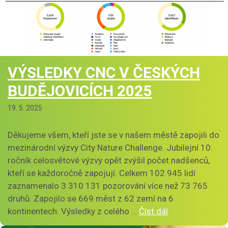
VÝSLEDKY CNC V ČESKÝCH
BUDĚJOVICÍCH 2025
19. 5. 2025
Děkujeme všem, kteří jste se v našem městě zapojili do
mezinárodní výzvy City Nature Challenge. Jubilejní 10.
ročník celosvětové výzvy opět zvýšil počet nadšenců,
kteří se každoročně zapojují. Celkem 102 945 lidí
zaznamenalo 3 310 131 pozorování více než 73 765
druhů. Zapojilo se 669 měst z 62 zemí na 6
kontinentech. Výsledky z celého …
Číst dál