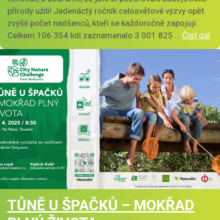
přírody užili! Jedenáctý ročník celosvětové výzvy opět
zvýšil počet nadšenců, kteří se každoročně zapojují.
Celkem 106 354 lidí zaznamenalo 3 001 825 …
Číst dál
TŮNĚ U ŠPAČKŮ – MOKŘAD