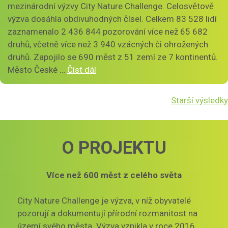
mezinárodní výzvy City Nature Challenge. Celosvětově
výzva dosáhla obdivuhodných čísel. Celkem 83 528 lidí
zaznamenalo 2 436 844 pozorování více než 65 682
druhů, včetně více než 3 940 vzácných či ohrožených
druhů. Zapojilo se 690 měst z 51 zemí ze 7 kontinentů.
Město České …
Číst dál
Starší výsledky
O PROJEKTU
Více než
600 měst z celého světa
City Nature Challenge je výzva, v níž obyvatelé
pozorují a dokumentují přírodní rozmanitost na
území svého města. Výzva vznikla v roce 2016