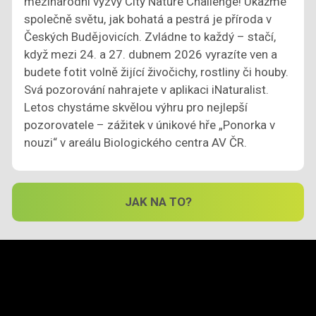
mezinárodní výzvy City Nature Challenge! Ukažme
společně světu, jak bohatá a pestrá je příroda v
Českých Budějovicích. Zvládne to každý – stačí,
když mezi 24. a 27. dubnem 2026 vyrazíte ven a
budete fotit volně žijící živočichy, rostliny či houby.
Svá pozorování nahrajete v aplikaci iNaturalist.
Letos chystáme skvělou výhru pro nejlepší
pozorovatele – zážitek v únikové hře „Ponorka v
nouzi“ v areálu Biologického centra AV ČR.
JAK NA TO?