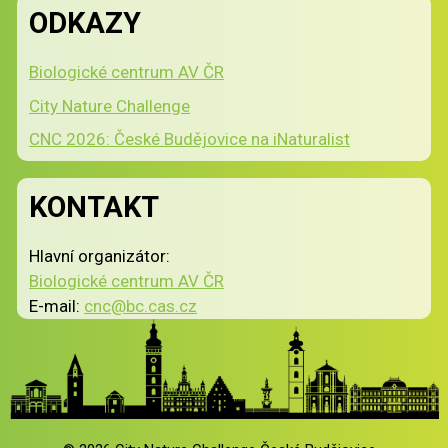
ODKAZY
Biologické centrum AV ČR
City Nature Challenge
CNC 2026: České Budějovice na iNaturalist
KONTAKT
Hlavní organizátor:
Biologické centrum AV ČR
E-mail:
cnc@bc.cas.cz