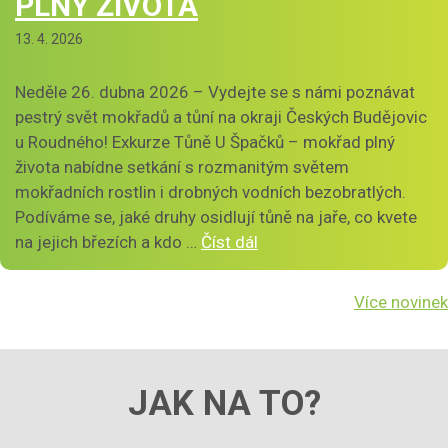
PLNÝ ŽIVOTA
13. 4. 2026
Neděle 26. dubna 2026 – Vydejte se s námi poznávat
pestrý svět mokřadů a tůní na okraji Českých Budějovic
u Roudného! Exkurze Tůně U Špačků – mokřad plný
života nabídne setkání s rozmanitým světem
mokřadních rostlin i drobných vodních bezobratlých.
Podíváme se, jaké druhy osidlují tůně na jaře, co kvete
na jejich březích a kdo …
Číst dál
Více novinek
JAK NA TO?